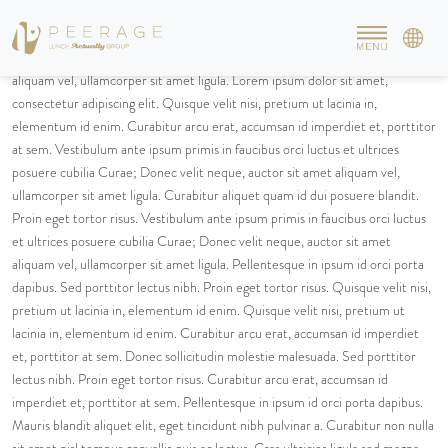
Tellus proin eget tortor risus proin eget tortor risus. Mauris blandit aliquet
elit, eget tincidunt nibh pulvinar a mauris blandit aliquet eget tincidunt nibh
pulvinar. Et ultrices posuere cubilia curae donec velit neque, auctor sit amet
aliquam vel, ullamcorper sit amet ligula. Lorem ipsum dolor sit amet,
consectetur adipiscing elit. Quisque velit nisi, pretium ut lacinia in,
elementum id enim. Curabitur arcu erat, accumsan id imperdiet et, porttitor
at sem. Vestibulum ante ipsum primis in faucibus orci luctus et ultrices
posuere cubilia Curae; Donec velit neque, auctor sit amet aliquam vel,
ullamcorper sit amet ligula. Curabitur aliquet quam id dui posuere blandit.
Proin eget tortor risus. Vestibulum ante ipsum primis in faucibus orci luctus
et ultrices posuere cubilia Curae; Donec velit neque, auctor sit amet
aliquam vel, ullamcorper sit amet ligula. Pellentesque in ipsum id orci porta
dapibus. Sed porttitor lectus nibh. Proin eget tortor risus. Quisque velit nisi,
pretium ut lacinia in, elementum id enim. Quisque velit nisi, pretium ut
lacinia in, elementum id enim. Curabitur arcu erat, accumsan id imperdiet
et, porttitor at sem. Donec sollicitudin molestie malesuada. Sed porttitor
lectus nibh. Proin eget tortor risus. Curabitur arcu erat, accumsan id
imperdiet et, porttitor at sem. Pellentesque in ipsum id orci porta dapibus.
Mauris blandit aliquet elit, eget tincidunt nibh pulvinar a. Curabitur non nulla